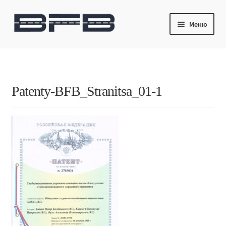
Перейти
Перейти
Меню
к
к
навигации
содержимому
Главная
Продукты и технологии
Patenty-BFB_Stranitsa_01-1
Патенты
Новости
Контакты