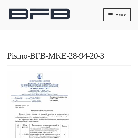
Перейти
Перейти
Меню
к
к
навигации
содержимому
Главная
Продукты и технологии
Pismo-BFB-MKE-28-94-20-3
Патенты
Новости
Контакты