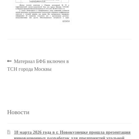
Навигация
Предыдущая
Материал БФБ включен в
запись:
ТСН города Москвы
по
записям
Новости
18 марта 2026 года в г. Новокузнецке прошла презентация
инновационных разработок для предприятий угольной