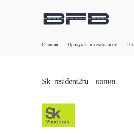
Перейти
Перейти
к
к
навигации
содержимому
Главная
Продукты и технологии
Па
Sk_resident2ru – копия